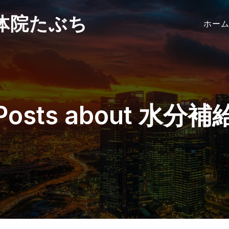
体院たぶち
ホー
Posts about 水分補