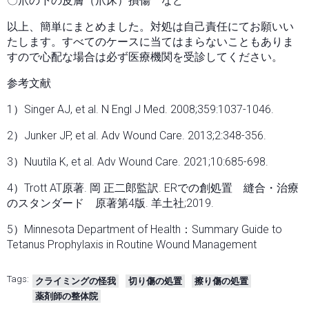
〇爪の下の皮膚（爪床）損傷 など
以上、簡単にまとめました。対処は自己責任にてお願いい
たします。すべてのケースに当てはまらないこともありま
すので心配な場合は必ず医療機関を受診してください。
参考文献
1）Singer AJ, et al. N Engl J Med. 2008;359:1037-1046.
2）Junker JP, et al. Adv Wound Care. 2013;2:348-356.
3）Nuutila K, et al. Adv Wound Care. 2021;10:685-698.
4）Trott AT原著. 岡 正二郎監訳. ERでの創処置 縫合・治療
のスタンダード 原著第4版. 羊土社;2019.
5）Minnesota Department of Health：Summary Guide to
Tetanus Prophylaxis in Routine Wound Management
Tags:
クライミングの怪我
切り傷の処置
擦り傷の処置
薬剤師の整体院