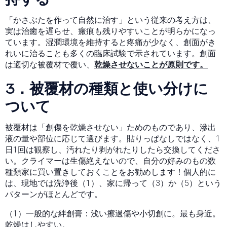
「かさぶたを作って自然に治す」という従来の考え方は、
実は治癒を遅らせ、瘢痕も残りやすいことが明らかになっ
ています。湿潤環境を維持すると疼痛が少なく、創面がき
れいに治ることも多くの臨床試験で示されています。創面
は適切な被覆材で覆い、
乾燥させないことが原則です。
3．
被覆材の種類と使い分け
に
ついて
被覆材は「創傷を乾燥させない」ためのものであり、滲出
液の量や部位に応じて選びます。貼りっぱなしではなく、1
日1回は観察し、汚れたり剥がれたりしたら交換してくださ
い。クライマーは生傷絶えないので、自分の好みのもの数
種類家に買い置きしておくことをお勧めします！個人的に
は、現地では洗浄後（1）、家に帰って（3）か（5）という
パターンがほとんどです。
（1）一般的な絆創膏：浅い擦過傷や小切創に。最も身近。
乾燥はしやすい。