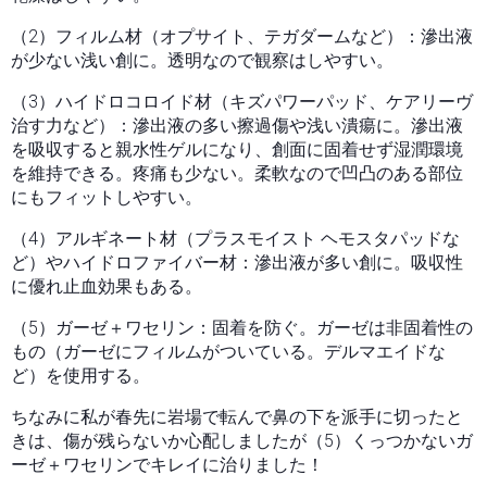
（2）フィルム材（オプサイト、テガダームなど）：滲出液
が少ない浅い創に。透明なので観察はしやすい。
（3）ハイドロコロイド材（キズパワーパッド、ケアリーヴ
治す力など）：滲出液の多い擦過傷や浅い潰瘍に。滲出液
を吸収すると親水性ゲルになり、創面に固着せず湿潤環境
を維持できる。疼痛も少ない。柔軟なので凹凸のある部位
にもフィットしやすい。
（4）アルギネート材（プラスモイスト ヘモスタパッドな
ど）やハイドロファイバー材：滲出液が多い創に。吸収性
に優れ止血効果もある。
（5）ガーゼ＋ワセリン：固着を防ぐ。ガーゼは非固着性の
もの（ガーゼにフィルムがついている。デルマエイドな
ど）を使用する。
ちなみに私が春先に岩場で転んで鼻の下を派手に切ったと
きは、傷が残らないか心配しましたが（5）くっつかないガ
ーゼ＋ワセリンでキレイに治りました！