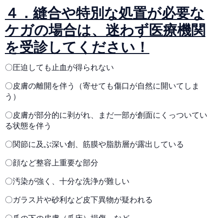
４．縫合や特別な処置が必要な
ケガの場合は、迷わず医療機関
を受診してください！
〇圧迫しても止血が得られない
〇皮膚の離開を伴う（寄せても傷口が自然に開いてしま
う）
〇皮膚が部分的に剥がれ、まだ一部が創面にくっついてい
る状態を伴う
〇関節に及ぶ深い創、筋膜や脂肪層が露出している
〇顔など整容上重要な部分
〇汚染が強く、十分な洗浄が難しい
〇ガラス片や砂利など皮下異物が疑われる